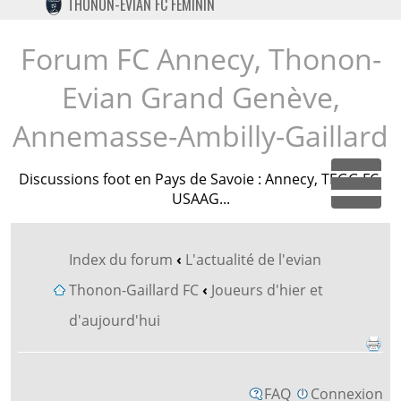
THONON-EVIAN FC FÉMININ
TWITTER
INSTAGRAM
Forum FC Annecy, Thonon-
Evian Grand Genève,
Annemasse-Ambilly-Gaillard
Discussions foot en Pays de Savoie : Annecy, TEGG FC,
Dépl
USAAG...
Index du forum
‹
L'actualité de l'evian
Thonon-Gaillard FC
‹
Joueurs d'hier et
d'aujourd'hui
FAQ
Connexion