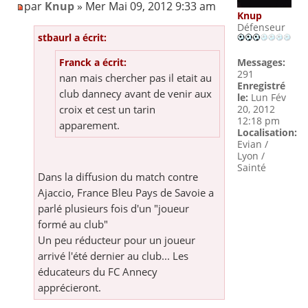
par
Knup
» Mer Mai 09, 2012 9:33 am
Knup
Défenseur
stbaurl a écrit:
Messages:
Franck a écrit:
291
nan mais chercher pas il etait au
Enregistré
club dannecy avant de venir aux
le:
Lun Fév
20, 2012
croix et cest un tarin
12:18 pm
apparement.
Localisation:
Evian /
Lyon /
Sainté
Dans la diffusion du match contre
Ajaccio, France Bleu Pays de Savoie a
parlé plusieurs fois d'un "joueur
formé au club"
Un peu réducteur pour un joueur
arrivé l'été dernier au club... Les
éducateurs du FC Annecy
apprécieront.