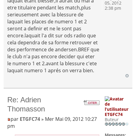
laquait etant blesser,il aurait du mal a
05, 2012
etre titulaire pendant les match,plus
2:38 pm
serieusement avec la blessure de
laquait les places de numero 1 et 2
seront a definir et ne le sont pas
encore.laquait l'a dit sur ods radio que
cela dependra de sa forme retrouver et
des performence de andersen.BREF que
le club n'a pas encore decider qui eter
le numero 1 et 2.avant la blessure c'ete
laquait numero 1 aprés on verra bien.
Re: Adrien
Thomasson
ETGFC74
par
ETGFC74
» Mer Mai 09, 2012 10:27
Buteur
pm
Messages: