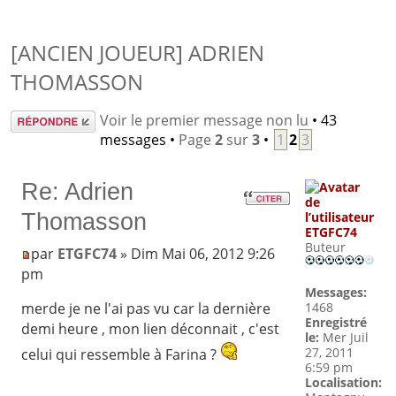
[ANCIEN JOUEUR] ADRIEN
THOMASSON
Répondre
Voir le premier message non lu
• 43
messages •
Page
2
sur
3
•
1
2
3
Re: Adrien
Thomasson
ETGFC74
Buteur
par
ETGFC74
» Dim Mai 06, 2012 9:26
pm
Messages:
1468
merde je ne l'ai pas vu car la dernière
Enregistré
demi heure , mon lien déconnait , c'est
le:
Mer Juil
27, 2011
celui qui ressemble à Farina ?
6:59 pm
Localisation: