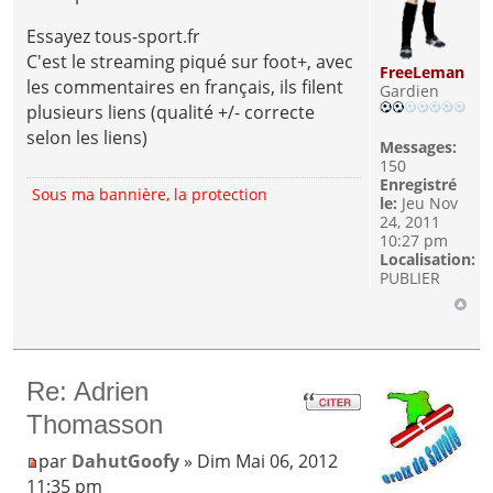
Essayez tous-sport.fr
C'est le streaming piqué sur foot+, avec
FreeLeman
les commentaires en français, ils filent
Gardien
plusieurs liens (qualité +/- correcte
selon les liens)
Messages:
150
Enregistré
Sous ma bannière, la protection
le:
Jeu Nov
24, 2011
10:27 pm
Localisation:
PUBLIER
Re: Adrien
Thomasson
par
DahutGoofy
» Dim Mai 06, 2012
11:35 pm