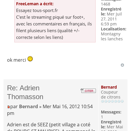
FreeLeman a écrit:
1468
Enregistré
Essayez tous-sport.fr
le:
Mer Juil
C'est le streaming piqué sur foot+,
27, 2011
avec les commentaires en français, ils
6:59 pm
Localisation:
filent plusieurs liens (qualité +/-
Montagny
correcte selon les liens)
les lanches
ok merci
Re: Adrien
Bernard
Coupeur
Thomasson
de citrons
par
Bernard
» Mer Mai 16, 2012 10:54
Messages:
pm
1
Enregistré
Adrien est de SEEZ (petit village a coté
le:
Mer Mai