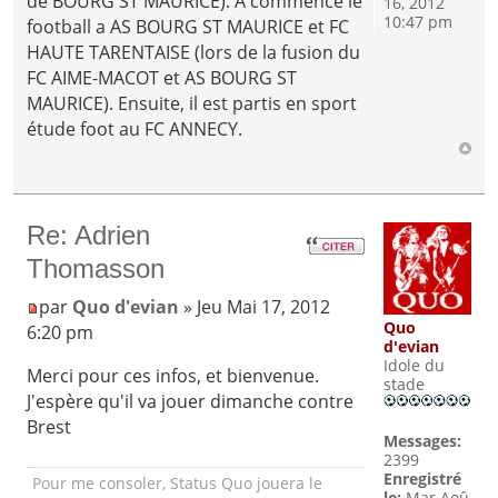
de BOURG ST MAURICE). A commencé le
16, 2012
10:47 pm
football a AS BOURG ST MAURICE et FC
HAUTE TARENTAISE (lors de la fusion du
FC AIME-MACOT et AS BOURG ST
MAURICE). Ensuite, il est partis en sport
étude foot au FC ANNECY.
Re: Adrien
Thomasson
par
Quo d'evian
» Jeu Mai 17, 2012
Quo
6:20 pm
d'evian
Idole du
Merci pour ces infos, et bienvenue.
stade
J'espère qu'il va jouer dimanche contre
Brest
Messages:
2399
Enregistré
Pour me consoler, Status Quo jouera le
le:
Mar Aoû