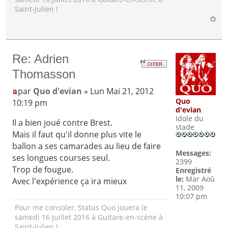
Saint-Julien !
Re: Adrien
Thomasson
par
Quo d'evian
» Lun Mai 21, 2012
Quo
10:19 pm
d'evian
Idole du
Il a bien joué contre Brest.
stade
Mais il faut qu'il donne plus vite le
ballon a ses camarades au lieu de faire
Messages:
ses longues courses seul.
2399
Trop de fougue.
Enregistré
le:
Mar Aoû
Avec l'expérience ça ira mieux
11, 2009
10:07 pm
Pour me consoler, Status Quo jouera le
samedi 16 juillet 2016 à Guitare-en-scène à
Saint-Julien !