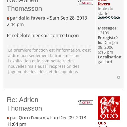
favera
Thomasson
Idole du
stade
par
dalla favera
» Sam Sep 28, 2013
2:44 pm
Messages:
12199
Et rebelote hier soir contre Luçon
Enregistré
le:
Dim Jan
08, 2006
La première fonction est l'information, c'est
6:16 pm
à dire non seulement la transmission,
Localisation:
l'explication et le commentaire des
gaillard
nouvelles mais aussi l'expression des
jugements des idées et des opinions
Re: Adrien
Thomasson
par
Quo d'evian
» Lun Déc 09, 2013
Quo
11:04 pm