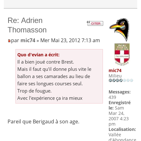
Re: Adrien
Thomasson
par
mic74
» Mer Mai 23, 2012 7:13 am
Quo d'evian a écrit:
Il a bien joué contre Brest.
Mais il faut qu'il donne plus vite le
mic74
Milieu
ballon a ses camarades au lieu de
faire ses longues courses seul.
Trop de fougue.
Messages:
439
Avec l'expérience ça ira mieux
Enregistré
le:
Sam
Mar 24,
2007 4:23
Pareil que Berigaud à son age.
pm
Localisation:
Vallée
d'Abondance