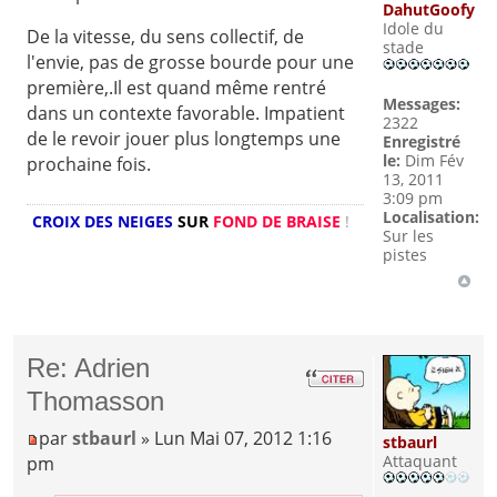
DahutGoofy
Idole du
De la vitesse, du sens collectif, de
stade
l'envie, pas de grosse bourde pour une
première,.Il est quand même rentré
Messages:
dans un contexte favorable. Impatient
2322
de le revoir jouer plus longtemps une
Enregistré
le:
Dim Fév
prochaine fois.
13, 2011
3:09 pm
Localisation:
CROIX DES NEIGES
SUR
FOND DE BRAISE
!
Sur les
pistes
Re: Adrien
Thomasson
par
stbaurl
» Lun Mai 07, 2012 1:16
stbaurl
Attaquant
pm