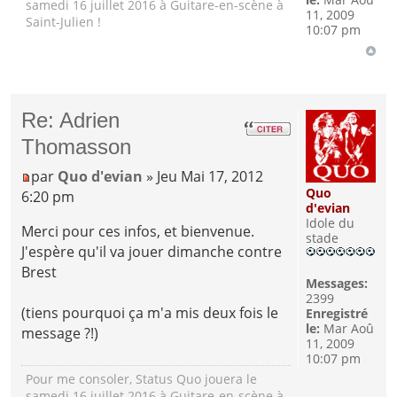
samedi 16 juillet 2016 à Guitare-en-scène à
11, 2009
Saint-Julien !
10:07 pm
Re: Adrien
Thomasson
par
Quo d'evian
» Jeu Mai 17, 2012
Quo
6:20 pm
d'evian
Idole du
Merci pour ces infos, et bienvenue.
stade
J'espère qu'il va jouer dimanche contre
Brest
Messages:
2399
(tiens pourquoi ça m'a mis deux fois le
Enregistré
le:
Mar Aoû
message ?!)
11, 2009
10:07 pm
Pour me consoler, Status Quo jouera le
samedi 16 juillet 2016 à Guitare-en-scène à