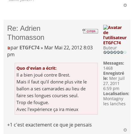
Re: Adrien
Thomasson
ETGFC74
par
ETGFC74
» Mar Mai 22, 2012 8:03
Buteur
pm
Messages:
Quo d'evian a écrit:
1468
Enregistré
Il a bien joué contre Brest.
le:
Mer Juil
Mais il faut qu'il donne plus vite le
27, 2011
ballon a ses camarades au lieu de
6:59 pm
Localisation:
faire ses longues courses seul.
Montagny
Trop de fougue.
les lanches
Avec l'expérience ça ira mieux
+1 c'est exactement ce que je pensais